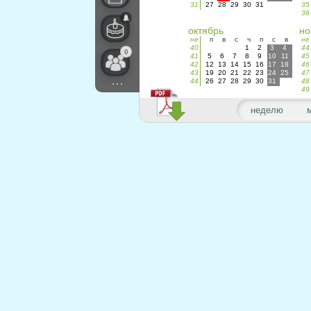
31
27
28
29
30
31
35
36
октябрь
но
не
п
в
с
ч
п
с
в
не
40
1
2
3
4
44
0
41
5
6
7
8
9
10
11
45
42
12
13
14
15
16
17
18
46
43
19
20
21
22
23
24
25
47
...
44
26
27
28
29
30
31
48
49
неделю