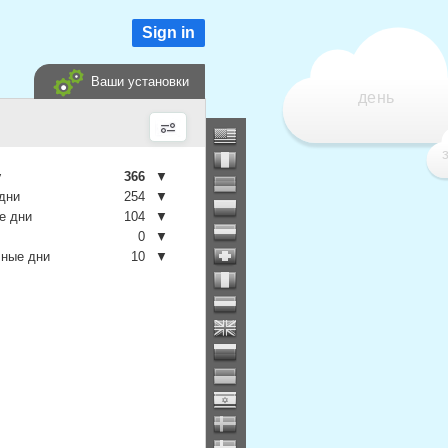
Sign in
Ваши установки
день
у
366
▼
дни
254
▼
е дни
104
▼
0
▼
чные дни
10
▼