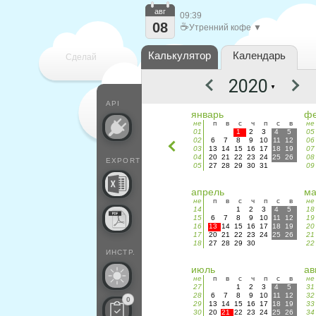
авг
09:39
08
☕
Утренний кофе ▼
Калькулятор
Календарь
Сделай
▼
каждый
API
январь
фе
не
п
в
с
ч
п
с
в
не
01
1
2
3
4
5
05
02
6
7
8
9
10
11
12
06
03
13
14
15
16
17
18
19
07
04
20
21
22
23
24
25
26
08
EXPORT
05
27
28
29
30
31
09
апрель
м
не
п
в
с
ч
п
с
в
не
14
1
2
3
4
5
18
15
6
7
8
9
10
11
12
19
16
13
14
15
16
17
18
19
20
17
20
21
22
23
24
25
26
21
18
27
28
29
30
22
ИНСТР.
июль
ав
не
п
в
с
ч
п
с
в
не
27
1
2
3
4
5
31
28
6
7
8
9
10
11
12
32
0
29
13
14
15
16
17
18
19
33
30
20
21
22
23
24
25
26
34