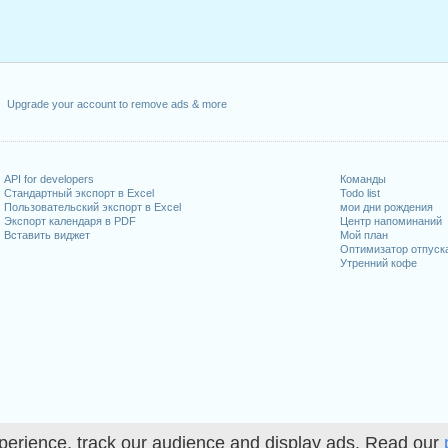
Upgrade your account to remove ads & more
API for developers
Команды
Стандартный экспорт в Excel
Todo list
Пользовательский экспорт в Excel
мои дни рождения
Экспорт календаря в PDF
Центр напоминаний
Вставить виджет
Мой план
Оптимизатор отпуск
Утренний кофе
perience, track our audience and display ads. Read our