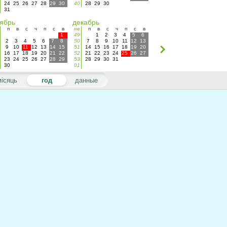
24
25
26
27
28
29
30
40
28
29
30
31
ябрь
декабрь
п
в
с
ч
п
с
в
не
п
в
с
ч
п
с
в
1
49
1
2
3
4
5
6
2
3
4
5
6
7
8
50
7
8
9
10
11
12
13
9
10
11
12
13
14
15
51
14
15
16
17
18
19
20
16
17
18
19
20
21
22
52
21
22
23
24
25
26
27
23
24
25
26
27
28
29
53
28
29
30
31
30
01
місяць
год
данные