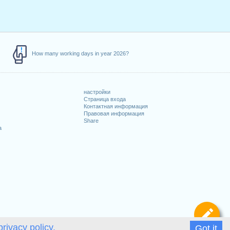
How many working days in year 2026?
настройки
Страница входа
Контактная информация
Правовая информация
Share
а
Оп
privacy policy.
Got it