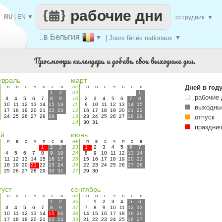
рабочие дни
RU
|
EN
▼
сотрудник
▼
..в Бельгия
▼
| Jours fériés nationaux
▼
Просмотри календарь и добавь свои выходные дни.
враль
март
п
в
с
ч
п
с
в
не
п
в
с
ч
п
с
в
Дней в год
1
2
09
1
рабочие 
3
4
5
6
7
8
9
10
2
3
4
5
6
7
8
10
11
12
13
14
15
16
11
9
10
11
12
13
14
15
выходны
17
18
19
20
21
22
23
12
16
17
18
19
20
21
22
24
25
26
27
28
29
13
23
24
25
26
27
28
29
отпуск
14
30
31
праздни
ай
июнь
п
в
с
ч
п
с
в
не
п
в
с
ч
п
с
в
1
2
3
23
1
2
3
4
5
6
7
4
5
6
7
8
9
10
24
8
9
10
11
12
13
14
11
12
13
14
15
16
17
25
15
16
17
18
19
20
21
18
19
20
21
22
23
24
26
22
23
24
25
26
27
28
25
26
27
28
29
30
31
27
29
30
густ
сентябрь
п
в
с
ч
п
с
в
не
п
в
с
ч
п
с
в
1
2
36
1
2
3
4
5
6
3
4
5
6
7
8
9
37
7
8
9
10
11
12
13
10
11
12
13
14
15
16
38
14
15
16
17
18
19
20
17
18
19
20
21
22
23
39
21
22
23
24
25
26
27