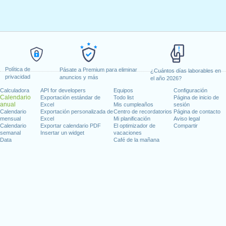
Política de
Pásate a Premium para eliminar
¿Cuántos días laborables en
privacidad
anuncios y más
el año 2026?
Calculadora
API for developers
Equipos
Configuración
Calendario
Exportación estándar de
Todo list
Página de inicio de
anual
Excel
Mis cumpleaños
sesión
Calendario
Exportación personalizada de
Centro de recordatorios
Página de contacto
mensual
Excel
Mi planificación
Aviso legal
Calendario
Exportar calendario PDF
El optimizador de
Compartir
semanal
Insertar un widget
vacaciones
Data
Café de la mañana