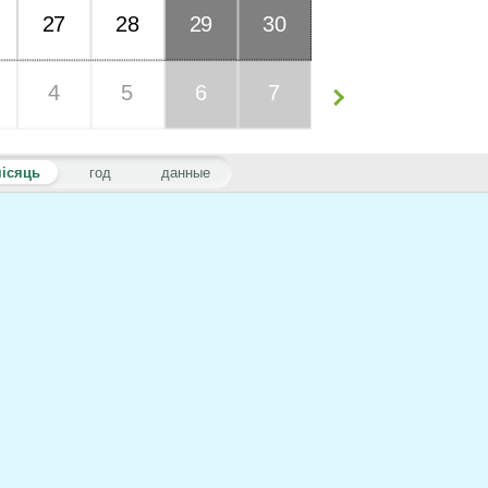
27
28
29
30
4
5
6
7
ісяць
год
данные