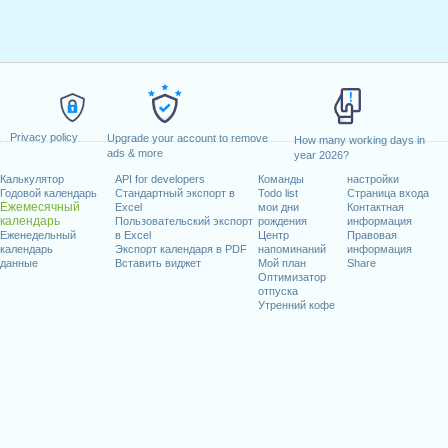
Privacy policy
Upgrade your account to remove
How many working days in
ads & more
year 2026?
Калькулятор
API for developers
Команды
настройки
Годовой календарь
Стандартный экспорт в
Todo list
Страница входа
Ежемесячный
Excel
мои дни
Контактная
календарь
Пользовательский экспорт
рождения
информация
Еженедельный
в Excel
Центр
Правовая
календарь
Экспорт календаря в PDF
напоминаний
информация
данные
Вставить виджет
Мой план
Share
Оптимизатор
отпуска
Утренний кофе