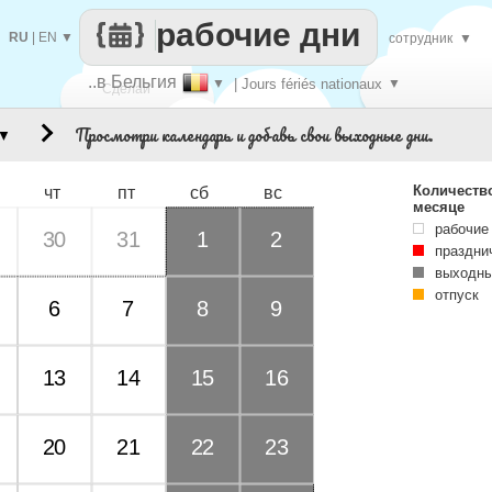
рабочие дни
RU
|
EN
▼
сотрудник
▼
..в Бельгия
▼
| Jours fériés nationaux
▼
Сделай
Просмотри календарь и добавь свои выходные дни.
▼
каждый
Количеств
чт
пт
сб
вс
месяце
рабочие
30
31
1
2
праздни
выходны
отпуск
6
7
8
9
13
14
15
16
20
21
22
23