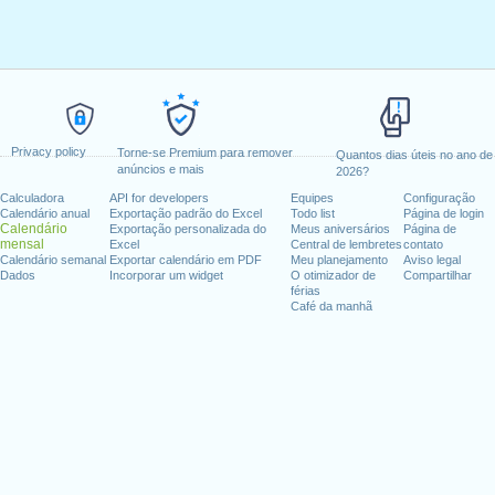
Privacy policy
Torne-se Premium para remover
Quantos dias úteis no ano de
anúncios e mais
2026?
Calculadora
API for developers
Equipes
Configuração
Calendário anual
Exportação padrão do Excel
Todo list
Página de login
Calendário
Exportação personalizada do
Meus aniversários
Página de
mensal
Excel
Central de lembretes
contato
Calendário semanal
Exportar calendário em PDF
Meu planejamento
Aviso legal
Dados
Incorporar um widget
O otimizador de
Compartilhar
férias
Café da manhã