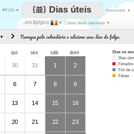
Dias úteis
PT
|
EN
▼
Funcionário
▼
..em Bélgica
▼
| Jours fériés nationaux
▼
Faça
Navegue pelo calendário e adicione seus dias de folga.
▼
cada
Dias no an
qui
sex
sáb
dom
Dias úte
Feriados
30
31
1
2
Fim de 
Férias
6
7
8
9
13
14
15
16
20
21
22
23