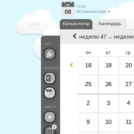
авг
14:32
08
☕
Утренний кофе ▼
Калькулятор
Календарь
Сделай
неделю 47 → неделю
каждый
API
пн
вт
ср
18
19
20
EXPORT
25
26
27
2
3
4
ИНСТР.
9
10
11
0