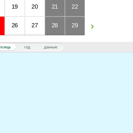
19
20
21
22
26
27
28
29
ісяць
год
данные