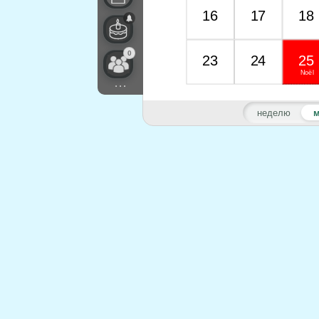
16
17
18
0
23
24
25
Noël
...
неделю
м