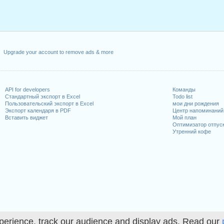
Upgrade your account to remove ads & more
API for developers
Команды
Стандартный экспорт в Excel
Todo list
Пользовательский экспорт в Excel
мои дни рождения
Экспорт календаря в PDF
Центр напоминаний
Вставить виджет
Мой план
Оптимизатор отпус
Утренний кофе
perience, track our audience and display ads. Read our