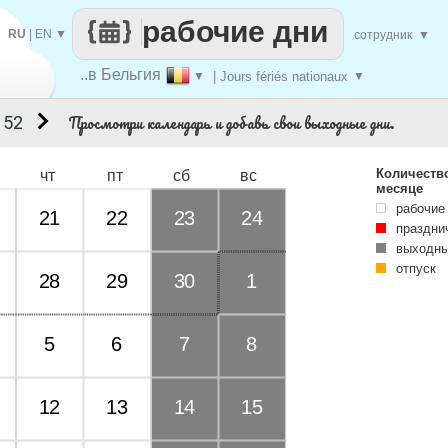
рабочие дни
RU
|
EN
▼
сотрудник
▼
..в Бельгия
▼
| Jours fériés nationaux
▼
Просмотри календарь и добавь свои выходные дни.
 52
Количеств
чт
пт
сб
вс
месяце
рабочие
21
22
23
24
праздни
выходны
отпуск
28
29
30
1
5
6
7
8
12
13
14
15