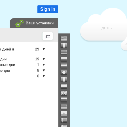
Sign in
Ваши установки
день
о дней в
29
▼
 дни
19
▼
чные дни
1
▼
е дни
9
▼
0
▼