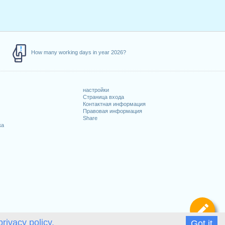
How many working days in year 2026?
настройки
Страница входа
Контактная информация
Правовая информация
Share
ка
Оп
privacy policy.
Got it