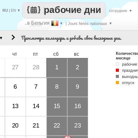
рабочие дни
RU
|
EN
▼
сотрудник
▼
..в Бельгия
▼
| Jours fériés nationaux
▼
Сделай
Просмотри календарь и добавь свои выходные дни.
▼
каждый
Количеств
чт
пт
сб
вс
месяце
рабочие
27
28
1
2
праздни
выходны
отпуск
6
7
8
9
13
14
15
16
20
21
22
23