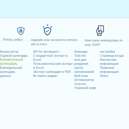
Privacy policy
Upgrade your account to remove
How many working days in
ads & more
year 2026?
Калькулятор
API for developers
Команды
настройки
Годовой календарь
Стандартный экспорт в
Todo list
Страница входа
Ежемесячный
Excel
мои дни
Контактная
календарь
Пользовательский экспорт
рождения
информация
Еженедельный
в Excel
Центр
Правовая
календарь
Экспорт календаря в PDF
напоминаний
информация
данные
Вставить виджет
Мой план
Share
Оптимизатор
отпуска
Утренний кофе