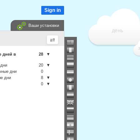
Sign in
Ваши установки
день
о дней в
28
▼
 дни
20
▼
чные дни
0
е дни
8
▼
0
▼