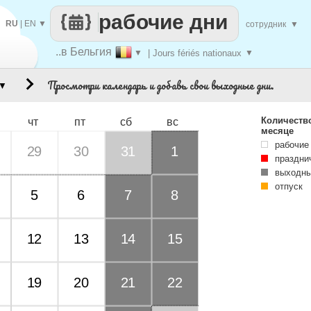
рабочие дни
RU
|
EN
▼
сотрудник
▼
..в Бельгия
▼
| Jours fériés nationaux
▼
Просмотри календарь и добавь свои выходные дни.
▼
Количеств
чт
пт
сб
вс
месяце
рабочие
29
30
31
1
праздни
выходны
отпуск
5
6
7
8
12
13
14
15
19
20
21
22