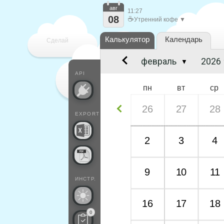
авг
11:27
08
☕
Утренний кофе ▼
Калькулятор
Календарь
Сделай
▼
каждый
API
пн
вт
ср
26
27
28
EXPORT
2
3
4
9
10
11
ИНСТР.
16
17
18
0