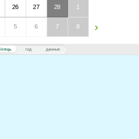
26
27
28
1
5
6
7
8
ісяць
год
данные