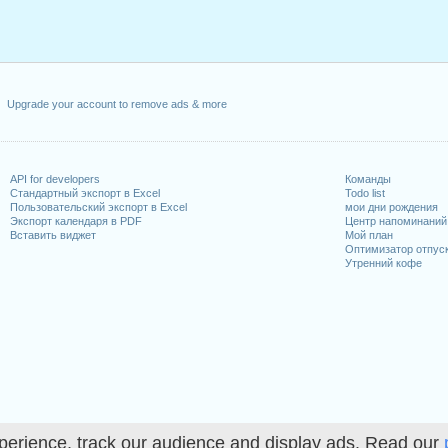
Upgrade your account to remove ads & more
API for developers
Команды
Стандартный экспорт в Excel
Todo list
Пользовательский экспорт в Excel
мои дни рождения
Экспорт календаря в PDF
Центр напоминаний
Вставить виджет
Мой план
Оптимизатор отпус
Утренний кофе
perience, track our audience and display ads. Read our