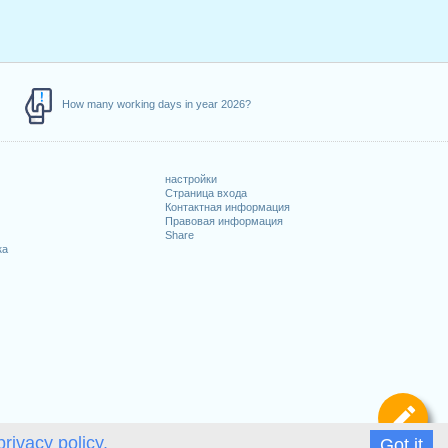
How many working days in year 2026?
настройки
Страница входа
Контактная информация
Правовая информация
Share
ка
Оп
privacy policy.
Got it