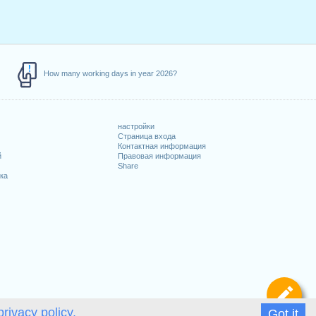
How many working days in year 2026?
настройки
Страница входа
Контактная информация
й
Правовая информация
Share
ка
Оп
privacy policy.
Got it