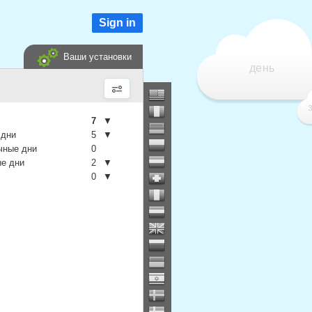
Sign in
Ваши установки
день
7
▼
 дни
5
▼
чные дни
0
е дни
2
▼
0
▼