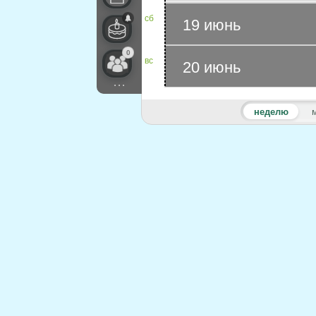
сб
19 июнь
0
вс
20 июнь
...
неделю