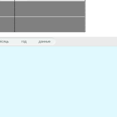
місяць
год
данные