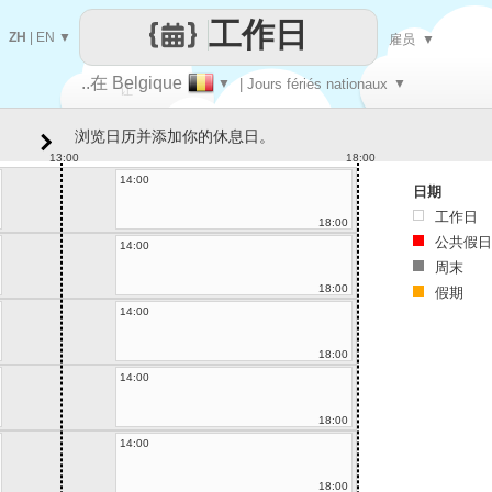
工作日
ZH
|
EN
▼
雇员
▼
..在 Belgique
▼
| Jours fériés nationaux
▼
让
浏览日历并添加你的休息日。
每一天
13:00
18:00
14:00
日期
工作日
18:00
公共假日
14:00
周末
18:00
假期
14:00
18:00
14:00
18:00
14:00
18:00