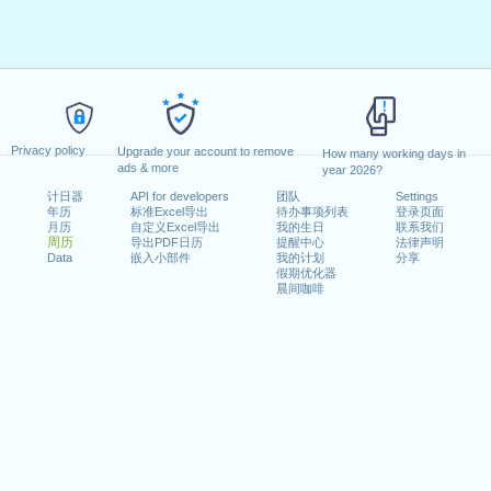
Privacy policy
Upgrade your account to remove
How many working days in
ads & more
year 2026?
计日器
API for developers
团队
Settings
年历
标准Excel导出
待办事项列表
登录页面
月历
自定义Excel导出
我的生日
联系我们
周历
导出PDF日历
提醒中心
法律声明
Data
嵌入小部件
我的计划
分享
假期优化器
晨间咖啡