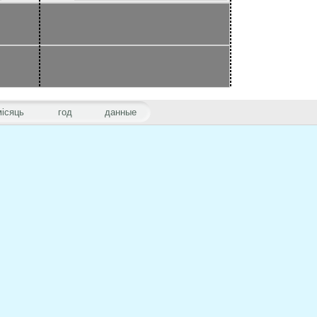
місяць
год
данные