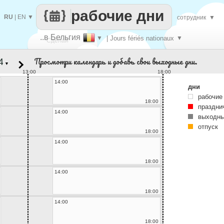
рабочие дни
RU
|
EN
▼
сотрудник
▼
..в Бельгия
▼
| Jours fériés nationaux
▼
Сделай
Просмотри календарь и добавь свои выходные дни.
▼
каждый
13:00
18:00
14:00
дни
рабочие
18:00
праздни
14:00
выходны
отпуск
18:00
14:00
18:00
14:00
18:00
14:00
18:00