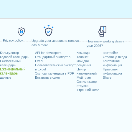
Privacy policy
Upgrade your account to remove
How many working days in
ads & more
year 2026?
Калькулятор
API for developers
Команды
настройки
Годовой календарь
Стандартный экспорт в
Todo list
Страница входа
Ежемесячный
Excel
мои дни
Контактная
календарь
Пользовательский экспорт
рождения
информация
Еженедельный
в Excel
Центр
Правовая
календарь
Экспорт календаря в PDF
напоминаний
информация
данные
Вставить виджет
Мой план
Share
Оптимизатор
отпуска
Утренний кофе