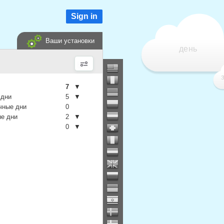
Sign in
Ваши установки
день
7
▼
 дни
5
▼
чные дни
0
е дни
2
▼
0
▼