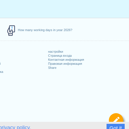
How many working days in year 2026?
настройки
Страница входа
Контактная информация
й
Правовая информация
Share
ка
Оп
privacy policy.
Got it