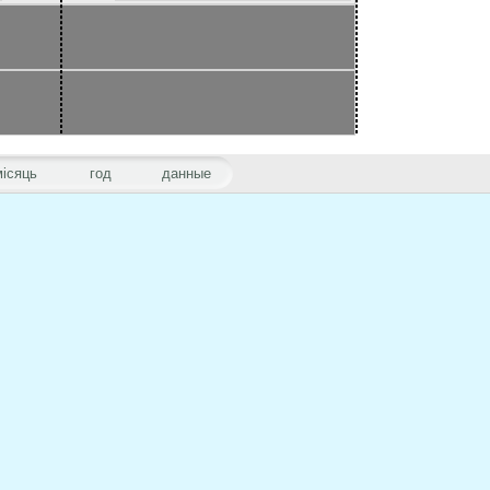
місяць
год
данные