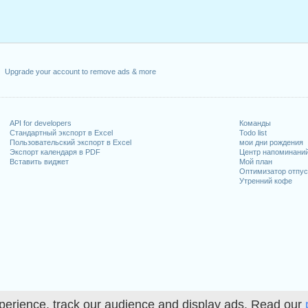
Upgrade your account to remove ads & more
API for developers
Команды
Стандартный экспорт в Excel
Todo list
Пользовательский экспорт в Excel
мои дни рождения
Экспорт календаря в PDF
Центр напоминани
Вставить виджет
Мой план
Оптимизатор отпус
Утренний кофе
perience, track our audience and display ads. Read our