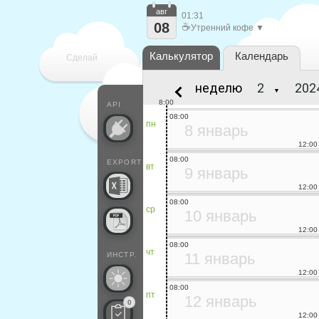
авг
01:31
08
☕
Утренний кофе ▼
Калькулятор
Календарь
Сделай
неделю
▼
каждый
8:00
API
08:00
пн
8 январь
12:00
08:00
EXPORT
вт
9 январь
12:00
08:00
ср
10 январь
12:00
08:00
чт
11 январь
ИНСТР.
12:00
08:00
пт
12 январь
0
12:00