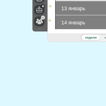
сб
13 январь
0
вс
14 январь
...
неделю