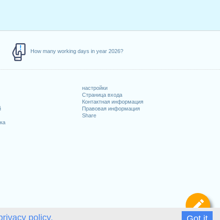
How many working days in year 2026?
настройки
Страница входа
Контактная информация
й
Правовая информация
Share
ка
Оп
privacy policy.
Got it