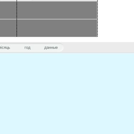
місяць
год
данные