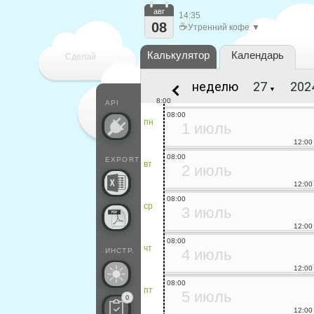
авг
14:35
08
☕
Утренний кофе ▼
Калькулятор
Календарь
Сделай
неделю
▼
каждый
8:00
API
08:00
пн
1 июль
12:00
08:00
EXPORT
вт
2 июль
12:00
08:00
ср
3 июль
12:00
08:00
чт
4 июль
ИНСТР.
12:00
08:00
пт
5 июль
0
12:00