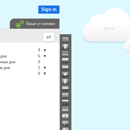
Sign in
Ваши установки
день
7
▼
 дни
5
▼
чные дни
0
е дни
2
▼
0
▼