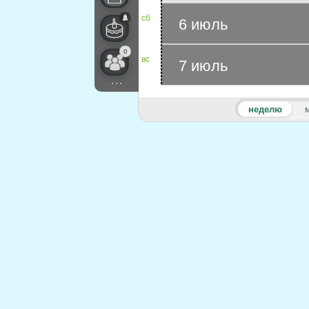
сб
6 июль
0
вс
7 июль
...
неделю