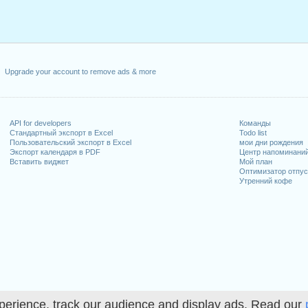
Upgrade your account to remove ads & more
API for developers
Команды
Стандартный экспорт в Excel
Todo list
Пользовательский экспорт в Excel
мои дни рождения
Экспорт календаря в PDF
Центр напоминани
Вставить виджет
Мой план
Оптимизатор отпус
Утренний кофе
perience, track our audience and display ads. Read our