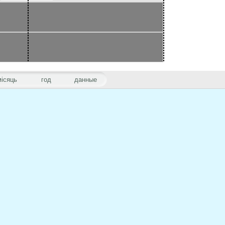
місяць
год
данные