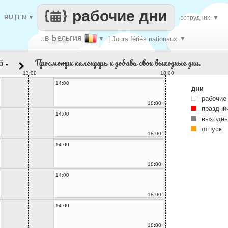
рабочие дни
RU
|
EN
▼
сотрудник
▼
..в Бельгия
▼
| Jours fériés nationaux
▼
Сделай
Просмотри календарь и добавь свои выходные дни.
▼
каждый
13:00
18:00
14:00
дни
рабочие
18:00
праздни
14:00
выходны
отпуск
18:00
14:00
18:00
14:00
18:00
14:00
18:00