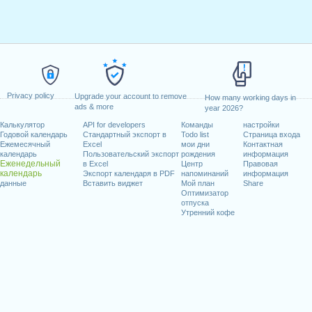
Privacy policy
Upgrade your account to remove
How many working days in
ads & more
year 2026?
Калькулятор
API for developers
Команды
настройки
Годовой календарь
Стандартный экспорт в
Todo list
Страница входа
Ежемесячный
Excel
мои дни
Контактная
календарь
Пользовательский экспорт
рождения
информация
Еженедельный
в Excel
Центр
Правовая
календарь
Экспорт календаря в PDF
напоминаний
информация
данные
Вставить виджет
Мой план
Share
Оптимизатор
отпуска
Утренний кофе