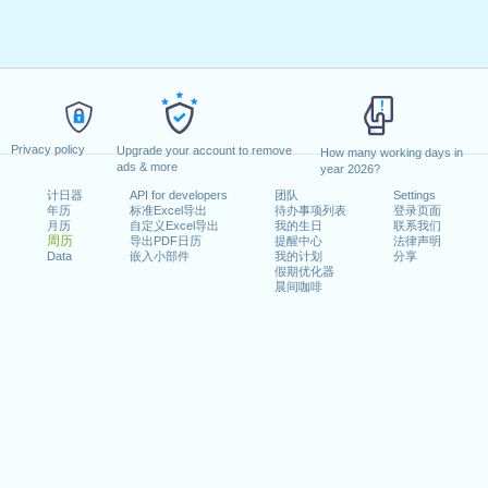
Privacy policy
Upgrade your account to remove
How many working days in
ads & more
year 2026?
计日器
API for developers
团队
Settings
年历
标准Excel导出
待办事项列表
登录页面
月历
自定义Excel导出
我的生日
联系我们
周历
导出PDF日历
提醒中心
法律声明
Data
嵌入小部件
我的计划
分享
假期优化器
晨间咖啡