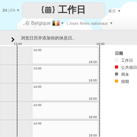
工作日
ZH
|
EN
▼
雇员
▼
..在 Belgique
▼
| Jours fériés nationaux
▼
让
浏览日历并添加你的休息日。
每一天
13:00
18:00
14:00
日期
工作日
18:00
公共假日
14:00
周末
18:00
假期
14:00
18:00
14:00
18:00
14:00
18:00