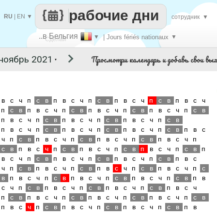
рабочие дни
RU
|
EN
▼
сотрудник
▼
..в Бельгия
▼
| Jours fériés nationaux
▼
Сделай
Просмотри календарь и добавь свои вых
▼
каждый
в
с
ч
п
с
в
п
в
с
ч
п
с
в
п
в
с
ч
п
с
в
п
в
с
ч
п
с
в
п
в
с
ч
п
с
в
п
в
с
ч
п
с
в
п
в
с
ч
п
с
в
п
в
с
ч
п
с
в
п
в
с
ч
п
с
в
п
в
с
ч
п
с
в
п
в
с
ч
п
с
в
п
в
с
ч
п
с
в
п
в
с
ч
п
с
в
п
в
с
ч
п
с
в
п
в
с
ч
п
с
в
п
в
с
ч
п
с
в
п
в
с
ч
п
с
в
п
в
с
ч
п
с
в
п
в
с
ч
п
с
в
п
в
с
ч
п
с
в
п
в
с
ч
п
с
в
п
в
с
ч
п
с
в
п
в
с
ч
п
с
в
п
в
с
ч
п
с
в
п
в
с
ч
п
с
в
п
в
с
ч
п
с
в
п
в
с
ч
п
с
в
п
в
с
ч
п
с
в
п
в
с
ч
п
с
в
п
в
с
ч
п
с
в
п
в
с
ч
п
с
в
п
в
с
ч
п
с
в
п
в
с
ч
п
с
в
п
в
с
ч
п
с
в
п
в
с
ч
п
с
в
п
в
с
ч
п
с
в
п
в
с
ч
п
с
в
п
в
с
ч
п
с
в
п
в
с
ч
п
с
в
п
в
с
ч
п
с
в
п
в