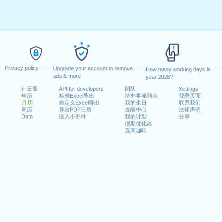
Privacy policy
Upgrade your account to remove
How many working days in
ads & more
year 2026?
计日器
API for developers
团队
Settings
年历
标准Excel导出
待办事项列表
登录页面
月历
自定义Excel导出
我的生日
联系我们
周历
导出PDF日历
提醒中心
法律声明
Data
嵌入小部件
我的计划
分享
假期优化器
晨间咖啡