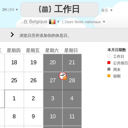
工作日
ZH
|
EN
▼
雇员
▼
..在 Belgique
▼
| Jours fériés nationaux
▼
让
浏览日历并添加你的休息日。
每一天
本月日期数
三
星期四
星期五
星期六
星期日
工作日
18
19
20
21
公共假日
周末
假期
25
26
27
28
1
2
3
4
8
9
10
11