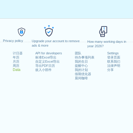
Privacy policy
Upgrade your account to remove
How many working days in
ads & more
year 2026?
计日器
API for developers
团队
Settings
年历
标准Excel导出
待办事项列表
登录页面
月历
自定义Excel导出
我的生日
联系我们
周历
导出PDF日历
提醒中心
法律声明
Data
嵌入小部件
我的计划
分享
假期优化器
晨间咖啡