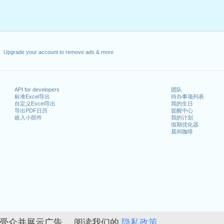
Upgrade your account to remove ads & more
API for developers
团队
标准Excel导出
待办事项列表
自定义Excel导出
我的生日
导出PDF日历
提醒中心
嵌入小部件
我的计划
假期优化器
晨间咖啡
的受众并展示广告。 阅读我们的
隐私政策。