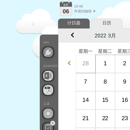
8月
16:48
06
☕
晨间咖啡 ▼
计日器
日历
让
每一天
API
星期一
星期二
星期
28
1
2
EXPORT
7
8
9
14
15
16
工具
21
22
23
0