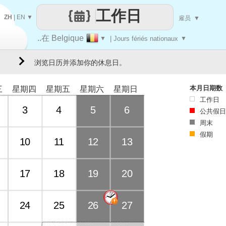
工作日
ZH
|
EN
▼
雇员
▼
..在 Belgique
▼
| Jours fériés nationaux
▼
浏览日历并添加你的休息日。
本月日期数
三
星期四
星期五
星期六
星期日
工作日
3
4
5
6
公共假日
周末
假期
10
11
12
13
17
18
19
20
24
25
26
27