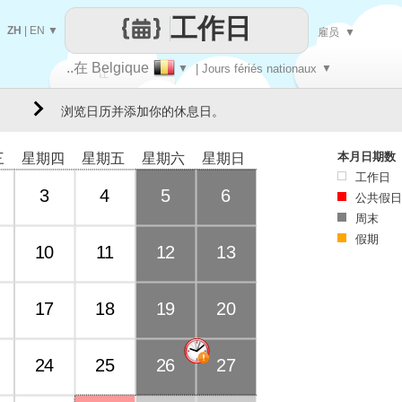
工作日
ZH
|
EN
▼
雇员
▼
..在 Belgique
▼
| Jours fériés nationaux
▼
让
浏览日历并添加你的休息日。
每一天
本月日期数
三
星期四
星期五
星期六
星期日
工作日
3
4
5
6
公共假日
周末
假期
10
11
12
13
17
18
19
20
24
25
26
27