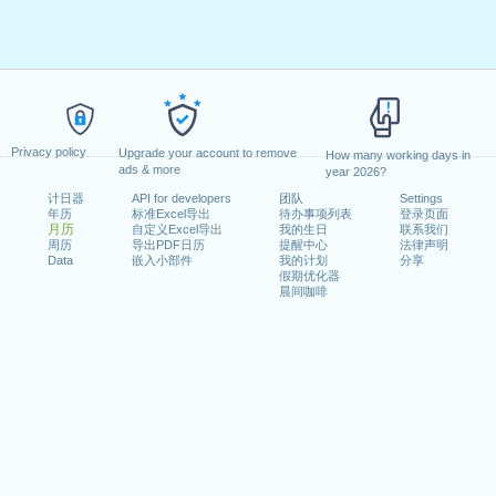
Privacy policy
Upgrade your account to remove
How many working days in
ads & more
year 2026?
计日器
API for developers
团队
Settings
年历
标准Excel导出
待办事项列表
登录页面
月历
自定义Excel导出
我的生日
联系我们
周历
导出PDF日历
提醒中心
法律声明
Data
嵌入小部件
我的计划
分享
假期优化器
晨间咖啡