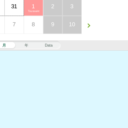
31
1
2
3
Toussaint
7
8
9
10
月
年
Data