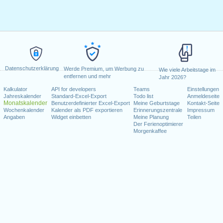
Datenschutzerklärung
Werde Premium, um Werbung zu
Wie viele Arbeitstage im
entfernen und mehr
Jahr 2026?
Kalkulator
API for developers
Teams
Einstellungen
Jahreskalender
Standard-Excel-Export
Todo list
Anmeldeseite
Monatskalender
Benutzerdefinierter Excel-Export
Meine Geburtstage
Kontakt-Seite
Wochenkalender
Kalender als PDF exportieren
Erinnerungszentrale
Impressum
Angaben
Widget einbetten
Meine Planung
Teilen
Der Ferienoptimierer
Morgenkaffee