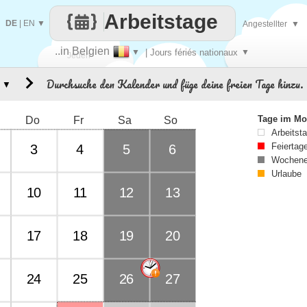
Arbeitstage
DE
|
EN
▼
Angestellter
▼
..in Belgien
▼
| Jours fériés nationaux
▼
Jeden
Durchsuche den Kalender und füge deine freien Tage hinzu.
▼
Tag
Tage im Mo
Do
Fr
Sa
So
Arbeitst
Feiertag
3
4
5
6
Wochene
Urlaube
10
11
12
13
17
18
19
20
24
25
26
27