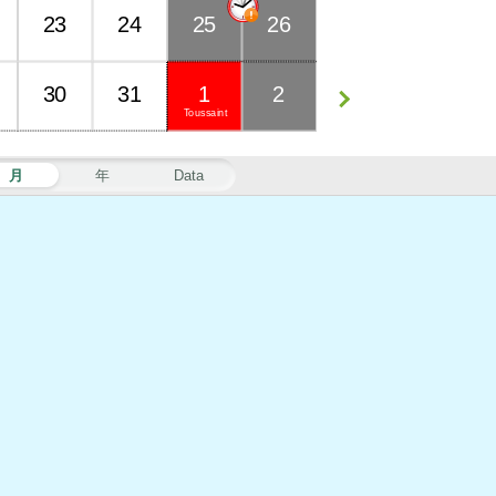
23
24
25
26
30
31
1
2
Toussaint
月
年
Data