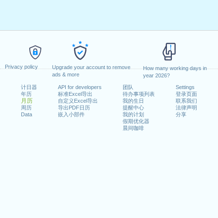
Privacy policy
Upgrade your account to remove
How many working days in
ads & more
year 2026?
计日器
API for developers
团队
Settings
年历
标准Excel导出
待办事项列表
登录页面
月历
自定义Excel导出
我的生日
联系我们
周历
导出PDF日历
提醒中心
法律声明
Data
嵌入小部件
我的计划
分享
假期优化器
晨间咖啡