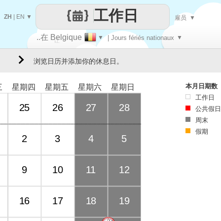
工作日
ZH
|
EN
▼
雇员
▼
..在 Belgique
▼
| Jours fériés nationaux
▼
让
浏览日历并添加你的休息日。
每一天
本月日期数
三
星期四
星期五
星期六
星期日
工作日
25
26
27
28
公共假日
周末
假期
2
3
4
5
9
10
11
12
16
17
18
19