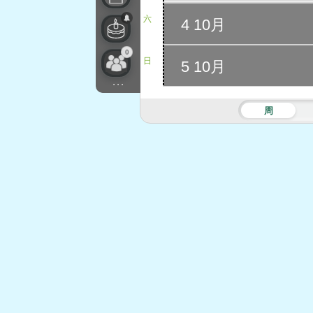
六
4 10月
0
日
5 10月
...
周