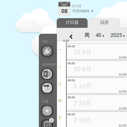
8月
07:33
08
☕
晨间咖啡 ▼
计日器
日历
让
周
▼
▼
每一天
8:00
API
08:00
一
29 9月
12:00
08:00
EXPORT
二
30 9月
12:00
08:00
三
1 10月
12:00
08:00
四
2 10月
工具
12:00
08:00
五
3 10月
0
12:00