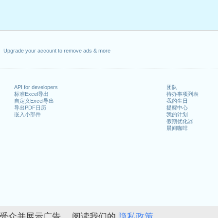
Upgrade your account to remove ads & more
API for developers
团队
标准Excel导出
待办事项列表
自定义Excel导出
我的生日
导出PDF日历
提醒中心
嵌入小部件
我的计划
假期优化器
晨间咖啡
的受众并展示广告。 阅读我们的
隐私政策。