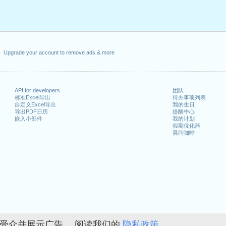
Upgrade your account to remove ads & more
API for developers
团队
标准Excel导出
待办事项列表
自定义Excel导出
我的生日
导出PDF日历
提醒中心
嵌入小部件
我的计划
假期优化器
晨间咖啡
的受众并展示广告。 阅读我们的
隐私政策。