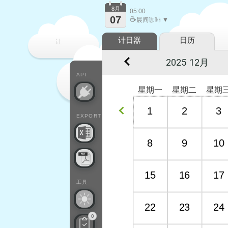
8月
05:00
07
☕
晨间咖啡 ▼
计日器
日历
让
每一天
API
星期一
星期二
星期
1
2
3
EXPORT
8
9
10
15
16
17
工具
22
23
24
0