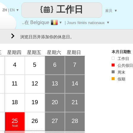
工作日
ZH
|
EN
▼
雇员
▼
..在 Belgique
▼
| Jours fériés nationaux
▼
浏览日历并添加你的休息日。
本月日期数
三
星期四
星期五
星期六
星期日
工作日
4
5
6
7
公共假日
周末
假期
11
12
13
14
18
19
20
21
25
26
27
28
Noël