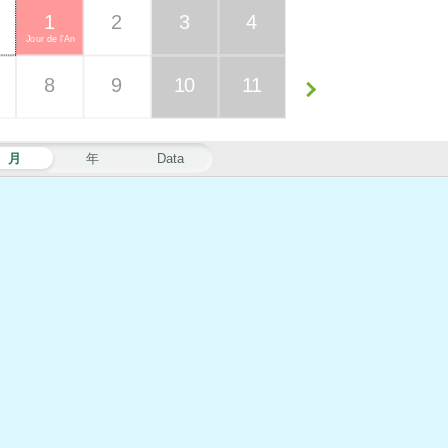
1
2
3
4
Jour de l'An
8
9
10
11
月
年
Data