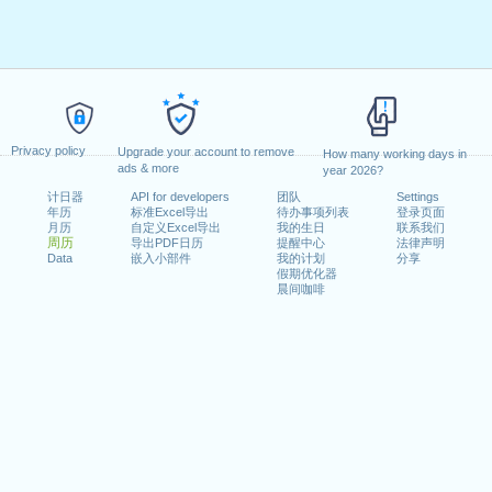
Privacy policy
Upgrade your account to remove
How many working days in
ads & more
year 2026?
计日器
API for developers
团队
Settings
年历
标准Excel导出
待办事项列表
登录页面
月历
自定义Excel导出
我的生日
联系我们
周历
导出PDF日历
提醒中心
法律声明
Data
嵌入小部件
我的计划
分享
假期优化器
晨间咖啡