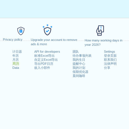
Privacy policy
Upgrade your account to remove
How many working days in
ads & more
year 2026?
计日器
API for developers
团队
Settings
年历
标准Excel导出
待办事项列表
登录页面
月历
自定义Excel导出
我的生日
联系我们
周历
导出PDF日历
提醒中心
法律声明
Data
嵌入小部件
我的计划
分享
假期优化器
晨间咖啡