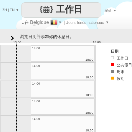
工作日
ZH
|
EN
▼
雇员
▼
..在 Belgique
▼
| Jours fériés nationaux
▼
让
浏览日历并添加你的休息日。
每一天
13:00
18:00
14:00
日期
工作日
18:00
公共假日
14:00
周末
18:00
假期
14:00
18:00
14:00
18:00
14:00
18:00