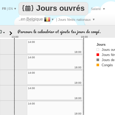
Jours ouvrés
FR
|
EN
▼
Salarié
▼
..en Belgique
▼
| Jours fériés nationaux
▼
Faire
Parcours le calendrier et ajoute tes jours de congé.
▼
que
13:00
18:00
14:00
Jours
Jours ou
18:00
Jours fér
14:00
Jours de
Congés
18:00
14:00
18:00
14:00
18:00
14:00
18:00