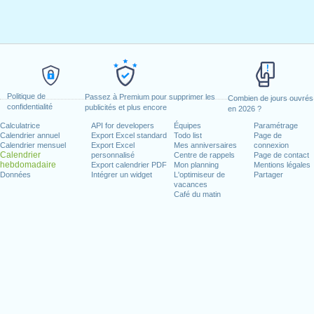
Politique de
Passez à Premium pour supprimer les
Combien de jours ouvrés
confidentialité
publicités et plus encore
en 2026 ?
Calculatrice
API for developers
Équipes
Paramétrage
Calendrier annuel
Export Excel standard
Todo list
Page de
Calendrier mensuel
Export Excel
Mes anniversaires
connexion
Calendrier
personnalisé
Centre de rappels
Page de contact
hebdomadaire
Export calendrier PDF
Mon planning
Mentions légales
Données
Intégrer un widget
L'optimiseur de
Partager
vacances
Café du matin