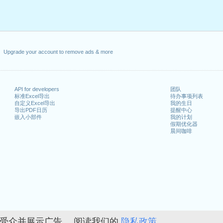
Upgrade your account to remove ads & more
API for developers
团队
标准Excel导出
待办事项列表
自定义Excel导出
我的生日
导出PDF日历
提醒中心
嵌入小部件
我的计划
假期优化器
晨间咖啡
的受众并展示广告。 阅读我们的
隐私政策。