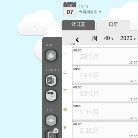
8月
20:14
07
☕
晨间咖啡 ▼
计日器
日历
让
周
▼
▼
每一天
8:00
API
08:00
一
28 9月
12:00
08:00
EXPORT
二
29 9月
12:00
08:00
三
30 9月
12:00
08:00
四
1 10月
工具
12:00
08:00
五
2 10月
0
12:00