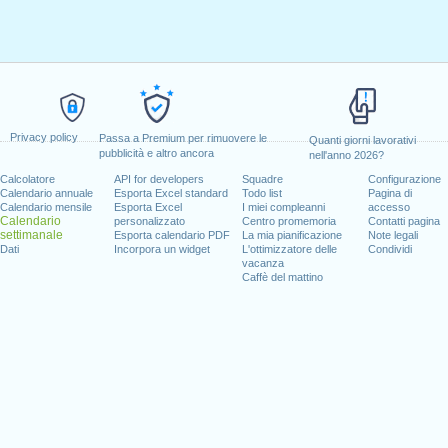
Privacy policy
Passa a Premium per rimuovere le
Quanti giorni lavorativi
pubblicità e altro ancora
nell'anno 2026?
Calcolatore
API for developers
Squadre
Configurazione
Calendario annuale
Esporta Excel standard
Todo list
Pagina di
Calendario mensile
Esporta Excel
I miei compleanni
accesso
Calendario
personalizzato
Centro promemoria
Contatti pagina
settimanale
Esporta calendario PDF
La mia pianificazione
Note legali
Dati
Incorpora un widget
L'ottimizzatore delle
Condividi
vacanza
Caffè del mattino