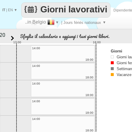
Giorni lavorativi
IT
|
EN
▼
Dipendent
..in Belgio
▼
| Jours fériés nationaux
▼
Fai
Sfoglia il calendario e aggiungi i tuoi giorni liberi.
contare
13:00
18:00
14:00
Giorni
Giorni la
18:00
Giorni fe
14:00
Settiman
Vacanze
18:00
14:00
18:00
14:00
18:00
14:00
18:00