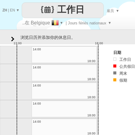
工作日
ZH
|
EN
▼
雇员
▼
..在 Belgique
▼
| Jours fériés nationaux
▼
让
浏览日历并添加你的休息日。
每一天
13:00
18:00
14:00
日期
工作日
18:00
公共假日
14:00
周末
18:00
假期
14:00
18:00
14:00
18:00
14:00
18:00