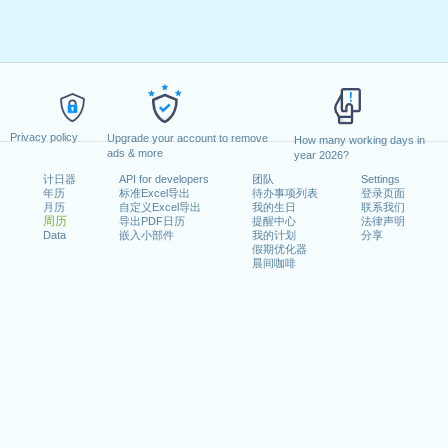
Privacy policy
Upgrade your account to remove
How many working days in
ads & more
year 2026?
计日器
API for developers
团队
Settings
年历
标准Excel导出
待办事项列表
登录页面
月历
自定义Excel导出
我的生日
联系我们
周历
导出PDF日历
提醒中心
法律声明
Data
嵌入小部件
我的计划
分享
假期优化器
晨间咖啡