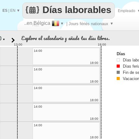
Días laborables
ES
|
EN
▼
Empleado
..en Bélgica
▼
| Jours fériés nationaux
▼
Haz
Explora el calendario y añade tus días libres.
▼
que
13:00
18:00
14:00
Días
Días lab
18:00
Días fer
14:00
Fin de 
Vacacio
18:00
14:00
18:00
14:00
18:00
14:00
18:00