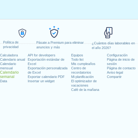
Política de
Pásate a Premium para eliminar
¿Cuántos días laborables en
privacidad
anuncios y más
el año 2026?
Calculadora
API for developers
Equipos
Configuración
Calendario anual
Exportación estándar de
Todo list
Página de inicio de
Calendario
Excel
Mis cumpleaños
sesión
mensual
Exportación personalizada
Centro de
Página de contacto
Calendario
de Excel
recordatorios
Aviso legal
semanal
Exportar calendario PDF
Mi planificación
Compartir
Data
Insertar un widget
El optimizador de
vacaciones
Café de la mañana