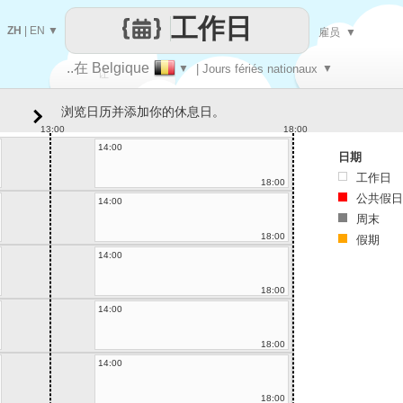
工作日
ZH
|
EN
▼
雇员
▼
..在 Belgique
▼
| Jours fériés nationaux
▼
让
浏览日历并添加你的休息日。
每一天
13:00
18:00
14:00
日期
工作日
18:00
公共假日
14:00
周末
18:00
假期
14:00
18:00
14:00
18:00
14:00
18:00