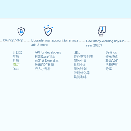
Privacy policy
Upgrade your account to remove
How many working days in
ads & more
year 2026?
计日器
API for developers
团队
Settings
年历
标准Excel导出
待办事项列表
登录页面
月历
自定义Excel导出
我的生日
联系我们
周历
导出PDF日历
提醒中心
法律声明
Data
嵌入小部件
我的计划
分享
假期优化器
晨间咖啡