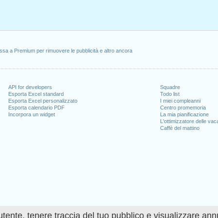
ssa a Premium per rimuovere le pubblicità e altro ancora
API for developers
Squadre
Esporta Excel standard
Todo list
Esporta Excel personalizzato
I miei compleanni
Esporta calendario PDF
Centro promemoria
Incorpora un widget
La mia pianificazione
L'ottimizzatore delle va
Caffè del mattino
utente, tenere traccia del tuo pubblico e visualizzare ann