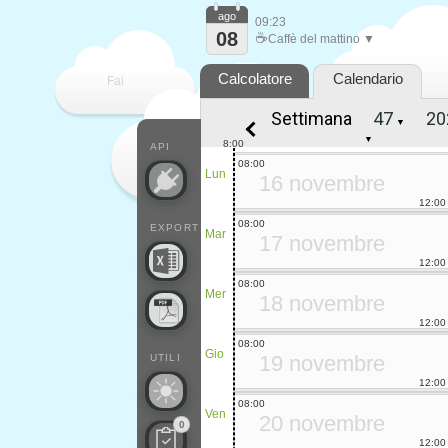
ago
09:23
08
☕
Caffè del mattino ▼
Calcolatore
Calendario
Fai
Settimana
▼
contare
▼
8:00
API
08:00
Lun
16 novembre
12:00
08:00
EXPORT
Mar
17 novembre
12:00
08:00
Mer
18 novembre
12:00
08:00
Gio
19 novembre
UTILI
12:00
08:00
Ven
20 novembre
0
12:00