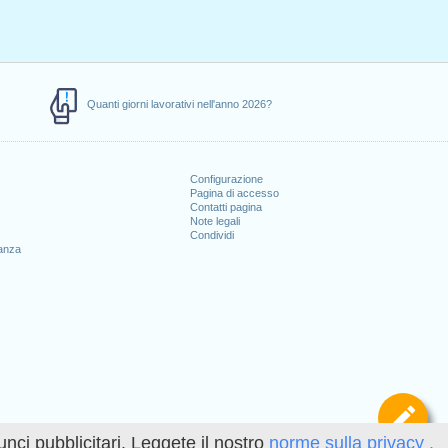
Quanti giorni lavorativi nell'anno 2026?
Configurazione
Pagina di accesso
Contatti pagina
Note legali
Condividi
canza
Def
unci pubblicitari. Leggete il nostro
norme sulla privacy .