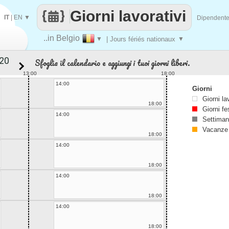
Giorni lavorativi
IT
|
EN
▼
Dipendent
..in Belgio
▼
| Jours fériés nationaux
▼
Sfoglia il calendario e aggiungi i tuoi giorni liberi.
13:00
18:00
14:00
Giorni
Giorni la
18:00
Giorni fe
14:00
Settiman
Vacanze
18:00
14:00
18:00
14:00
18:00
14:00
18:00