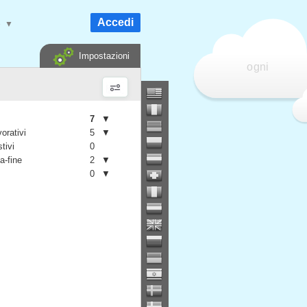
Accedi
e
▼
Impostazioni
ogni
7
▼
vorativi
5
▼
stivi
0
a-fine
2
▼
0
▼