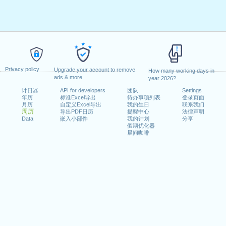
Privacy policy
Upgrade your account to remove
How many working days in
ads & more
year 2026?
计日器
API for developers
团队
Settings
年历
标准Excel导出
待办事项列表
登录页面
月历
自定义Excel导出
我的生日
联系我们
周历
导出PDF日历
提醒中心
法律声明
Data
嵌入小部件
我的计划
分享
假期优化器
晨间咖啡