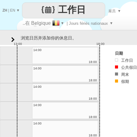
工作日
ZH
|
EN
▼
雇员
▼
..在 Belgique
▼
| Jours fériés nationaux
▼
让
浏览日历并添加你的休息日。
每一天
13:00
18:00
14:00
日期
工作日
18:00
公共假日
14:00
周末
18:00
假期
14:00
18:00
14:00
18:00
14:00
18:00