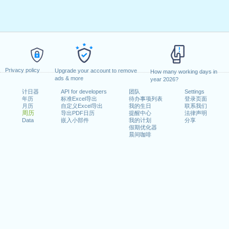
Privacy policy
Upgrade your account to remove
How many working days in
ads & more
year 2026?
计日器
API for developers
团队
Settings
年历
标准Excel导出
待办事项列表
登录页面
月历
自定义Excel导出
我的生日
联系我们
周历
导出PDF日历
提醒中心
法律声明
Data
嵌入小部件
我的计划
分享
假期优化器
晨间咖啡