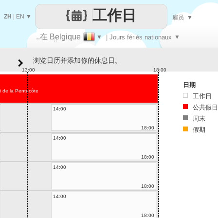
工作日
ZH
|
EN
▼
雇员
▼
..在 Belgique
▼
| Jours fériés nationaux
▼
让
浏览日历并添加你的休息日。
每一天
13:00
18:00
日期
i de la Pentecôte
工作日
公共假日
14:00
周末
18:00
假期
14:00
18:00
14:00
18:00
14:00
18:00