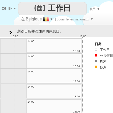
工作日
ZH
|
EN
▼
雇员
▼
..在 Belgique
▼
| Jours fériés nationaux
▼
让
浏览日历并添加你的休息日。
每一天
13:00
18:00
14:00
日期
工作日
18:00
公共假日
14:00
周末
18:00
假期
14:00
18:00
14:00
18:00
14:00
18:00