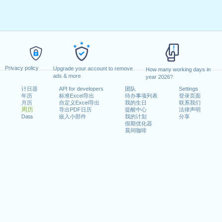
Privacy policy
Upgrade your account to remove
How many working days in
ads & more
year 2026?
计日器
API for developers
团队
Settings
年历
标准Excel导出
待办事项列表
登录页面
月历
自定义Excel导出
我的生日
联系我们
周历
导出PDF日历
提醒中心
法律声明
Data
嵌入小部件
我的计划
分享
假期优化器
晨间咖啡