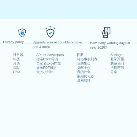
Privacy policy
Upgrade your account to remove
How many working days in
ads & more
year 2026?
计日器
API for developers
团队
Settings
年历
标准Excel导出
待办事项列表
登录页面
月历
自定义Excel导出
我的生日
联系我们
周历
导出PDF日历
提醒中心
法律声明
Data
嵌入小部件
我的计划
分享
假期优化器
晨间咖啡