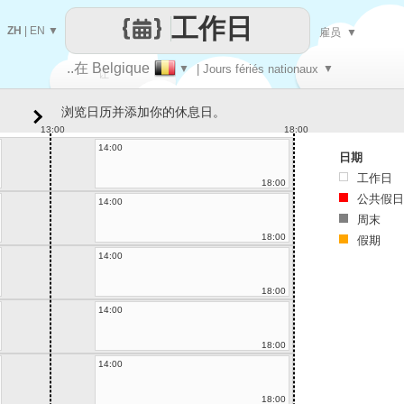
工作日
ZH
|
EN
▼
雇员
▼
..在 Belgique
▼
| Jours fériés nationaux
▼
让
浏览日历并添加你的休息日。
每一天
13:00
18:00
14:00
日期
工作日
18:00
公共假日
14:00
周末
18:00
假期
14:00
18:00
14:00
18:00
14:00
18:00