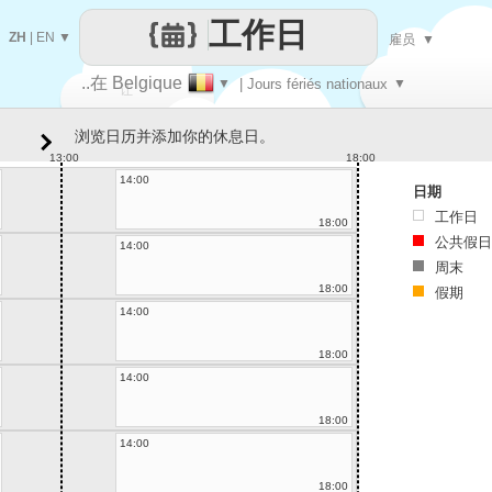
工作日
ZH
|
EN
▼
雇员
▼
..在 Belgique
▼
| Jours fériés nationaux
▼
让
浏览日历并添加你的休息日。
每一天
13:00
18:00
14:00
日期
工作日
18:00
公共假日
14:00
周末
18:00
假期
14:00
18:00
14:00
18:00
14:00
18:00