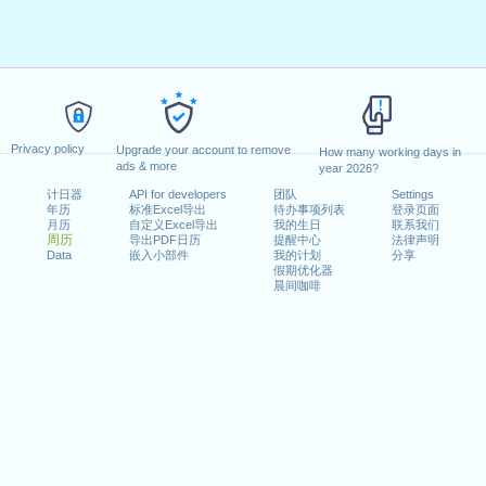
Privacy policy
Upgrade your account to remove
How many working days in
ads & more
year 2026?
计日器
API for developers
团队
Settings
年历
标准Excel导出
待办事项列表
登录页面
月历
自定义Excel导出
我的生日
联系我们
周历
导出PDF日历
提醒中心
法律声明
Data
嵌入小部件
我的计划
分享
假期优化器
晨间咖啡