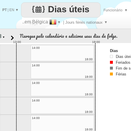
Dias úteis
PT
|
EN
▼
Funcionário
▼
..em Bélgica
▼
| Jours fériés nationaux
▼
Faça
Navegue pelo calendário e adicione seus dias de folga.
▼
cada
13:00
18:00
14:00
Dias
Dias úte
18:00
Feriados
14:00
Fim de 
Férias
18:00
14:00
18:00
14:00
18:00
14:00
18:00