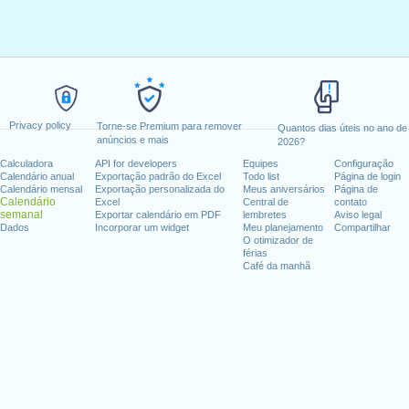
Privacy policy
Torne-se Premium para remover
Quantos dias úteis no ano de
anúncios e mais
2026?
Calculadora
API for developers
Equipes
Configuração
Calendário anual
Exportação padrão do Excel
Todo list
Página de login
Calendário mensal
Exportação personalizada do
Meus aniversários
Página de
Calendário
Excel
Central de
contato
semanal
Exportar calendário em PDF
lembretes
Aviso legal
Dados
Incorporar um widget
Meu planejamento
Compartilhar
O otimizador de
férias
Café da manhã