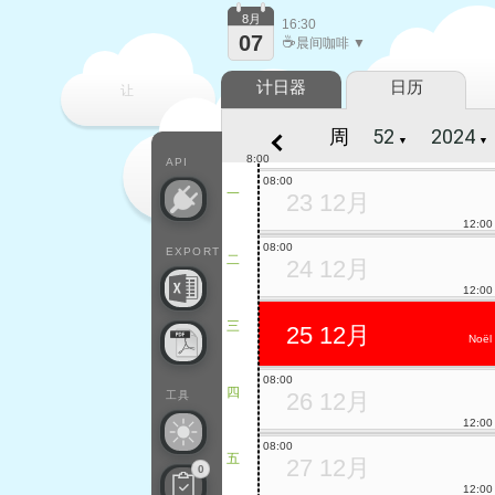
8月
16:30
07
☕
晨间咖啡 ▼
计日器
日历
让
周
▼
▼
每一天
8:00
API
08:00
一
23 12月
12:00
08:00
EXPORT
二
24 12月
12:00
三
25 12月
Noël
08:00
四
26 12月
工具
12:00
08:00
五
27 12月
0
12:00