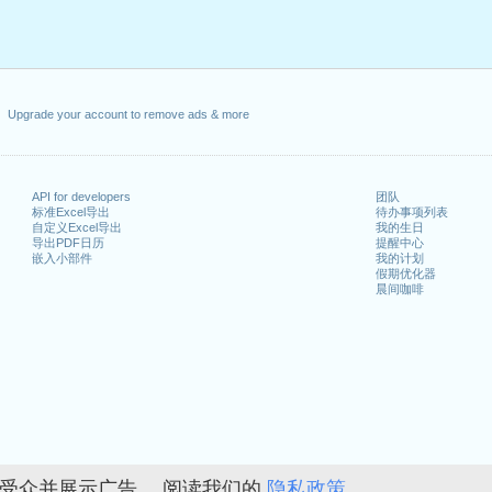
Upgrade your account to remove ads & more
API for developers
团队
标准Excel导出
待办事项列表
自定义Excel导出
我的生日
导出PDF日历
提醒中心
嵌入小部件
我的计划
假期优化器
晨间咖啡
的受众并展示广告。 阅读我们的
隐私政策。