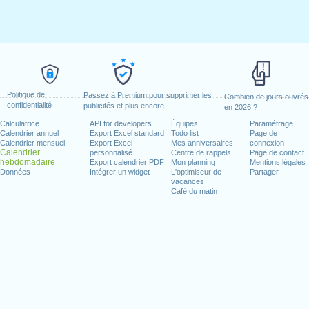
Politique de
Passez à Premium pour supprimer les
Combien de jours ouvrés
confidentialité
publicités et plus encore
en 2026 ?
Calculatrice
API for developers
Équipes
Paramétrage
Calendrier annuel
Export Excel standard
Todo list
Page de
Calendrier mensuel
Export Excel
Mes anniversaires
connexion
Calendrier
personnalisé
Centre de rappels
Page de contact
hebdomadaire
Export calendrier PDF
Mon planning
Mentions légales
Données
Intégrer un widget
L'optimiseur de
Partager
vacances
Café du matin