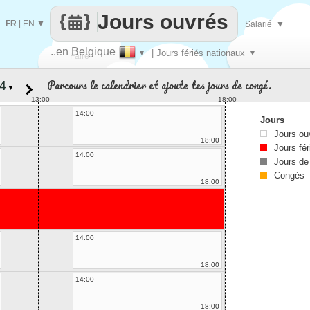
Jours ouvrés
FR
|
EN
▼
Salarié
▼
..en Belgique
▼
| Jours fériés nationaux
▼
Faire
Parcours le calendrier et ajoute tes jours de congé.
▼
que
13:00
18:00
14:00
Jours
Jours ou
18:00
Jours fér
14:00
Jours de
Congés
18:00
14:00
18:00
14:00
18:00