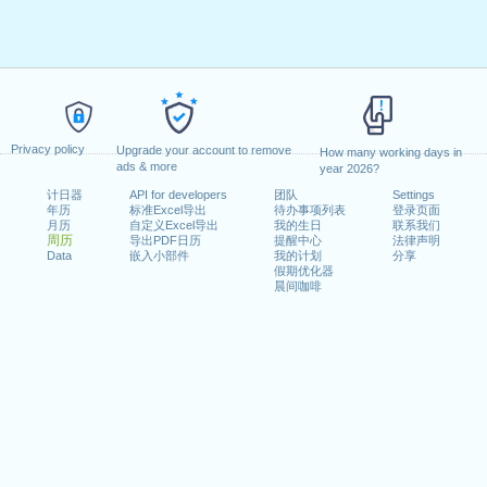
Privacy policy
Upgrade your account to remove
How many working days in
ads & more
year 2026?
计日器
API for developers
团队
Settings
年历
标准Excel导出
待办事项列表
登录页面
月历
自定义Excel导出
我的生日
联系我们
周历
导出PDF日历
提醒中心
法律声明
Data
嵌入小部件
我的计划
分享
假期优化器
晨间咖啡