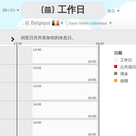
工作日
ZH
|
EN
▼
雇员
▼
..在 Belgique
▼
| Jours fériés nationaux
▼
让
浏览日历并添加你的休息日。
每一天
13:00
18:00
14:00
日期
工作日
18:00
公共假日
14:00
周末
18:00
假期
14:00
18:00
14:00
18:00
14:00
18:00