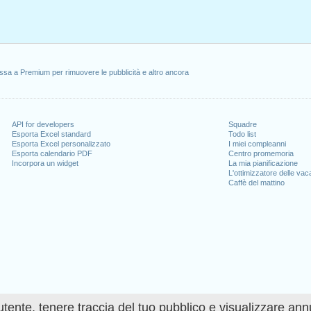
ssa a Premium per rimuovere le pubblicità e altro ancora
API for developers
Squadre
Esporta Excel standard
Todo list
Esporta Excel personalizzato
I miei compleanni
Esporta calendario PDF
Centro promemoria
Incorpora un widget
La mia pianificazione
L'ottimizzatore delle va
Caffè del mattino
utente, tenere traccia del tuo pubblico e visualizzare ann