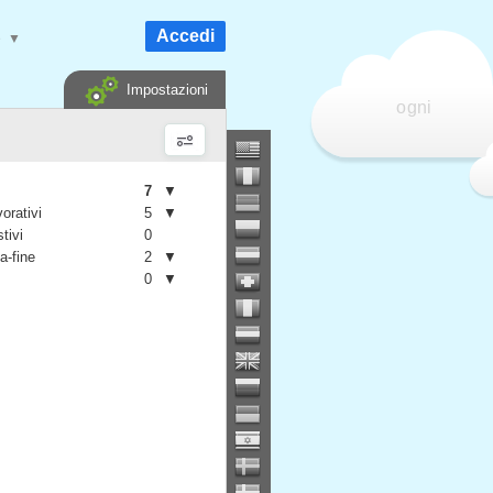
Accedi
e
▼
Impostazioni
ogni
7
▼
vorativi
5
▼
stivi
0
a-fine
2
▼
0
▼