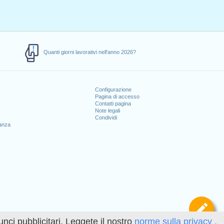
Quanti giorni lavorativi nell'anno 2026?
Configurazione
Pagina di accesso
Contatti pagina
Note legali
Condividi
canza
Def
unci pubblicitari. Leggete il nostro
norme sulla privacy .