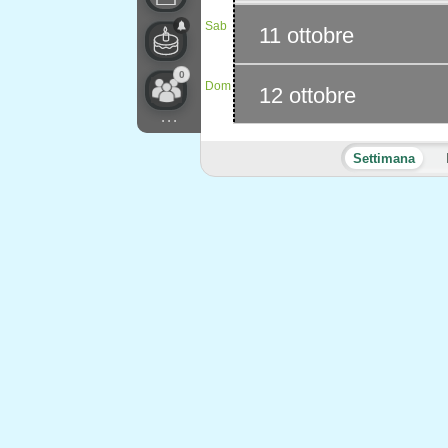
Sab
11 ottobre
0
Dom
12 ottobre
...
Settimana