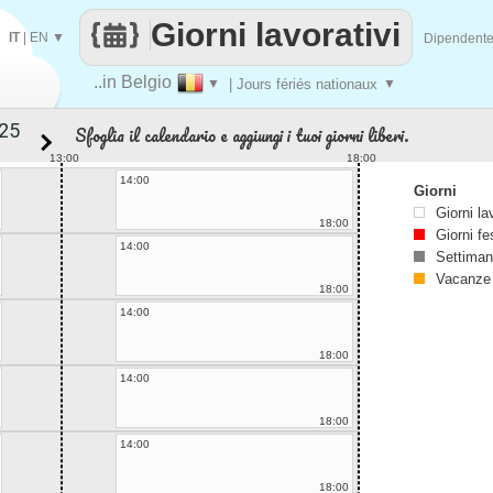
Giorni lavorativi
IT
|
EN
▼
Dipendent
..in Belgio
▼
| Jours fériés nationaux
▼
Sfoglia il calendario e aggiungi i tuoi giorni liberi.
13:00
18:00
14:00
Giorni
Giorni la
18:00
Giorni fe
14:00
Settiman
Vacanze
18:00
14:00
18:00
14:00
18:00
14:00
18:00