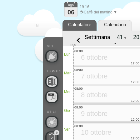
ago
19:16
06
☕
Caffè del mattino ▼
Calcolatore
Calendario
Fai
Settimana
▼
contare
▼
8:00
API
08:00
Lun
6 ottobre
12:00
08:00
EXPORT
Mar
7 ottobre
12:00
08:00
Mer
8 ottobre
12:00
08:00
Gio
9 ottobre
UTILI
12:00
08:00
Ven
10 ottobre
0
12:00