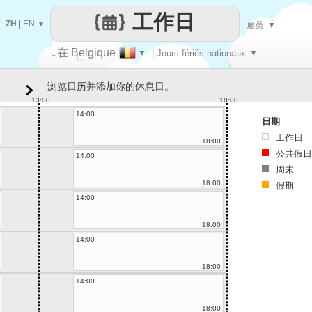
工作日
ZH
|
EN
▼
雇员
▼
..在 Belgique
▼
| Jours fériés nationaux
▼
让
浏览日历并添加你的休息日。
每一天
13:00
18:00
14:00
日期
工作日
18:00
公共假日
14:00
周末
18:00
假期
14:00
18:00
14:00
18:00
14:00
18:00