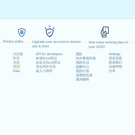
Privacy policy
Upgrade your account to remove
How many working days in
ads & more
year 2026?
计日器
API for developers
团队
Settings
年历
标准Excel导出
待办事项列表
登录页面
月历
自定义Excel导出
我的生日
联系我们
周历
导出PDF日历
提醒中心
法律声明
Data
嵌入小部件
我的计划
分享
假期优化器
晨间咖啡