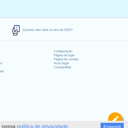
Quantos dias úteis no ano de 2026?
Configuração
Página de login
Página de contato
es
Aviso legal
Compartilhar
ias
De
 a nossa
política de privacidade.
Entendi