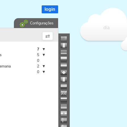
login
Configurações
dia
7
▼
is
5
▼
0
semana
2
▼
0
▼