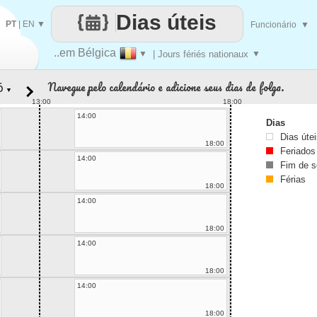
Dias úteis
PT
|
EN
▼
Funcionário
▼
..em Bélgica
▼
| Jours fériés nationaux
▼
Navegue pelo calendário e adicione seus dias de folga.
▼
13:00
18:00
14:00
Dias
Dias úte
18:00
Feriados
14:00
Fim de 
Férias
18:00
14:00
18:00
14:00
18:00
14:00
18:00