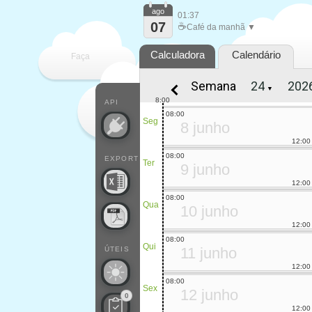
ago
01:37
07
☕
Café da manhã ▼
Calculadora
Calendário
Faça
Semana
▼
cada
8:00
API
08:00
Seg
8 junho
12:00
08:00
EXPORT
Ter
9 junho
12:00
08:00
Qua
10 junho
12:00
08:00
Qui
11 junho
ÚTEIS
12:00
08:00
Sex
12 junho
0
12:00