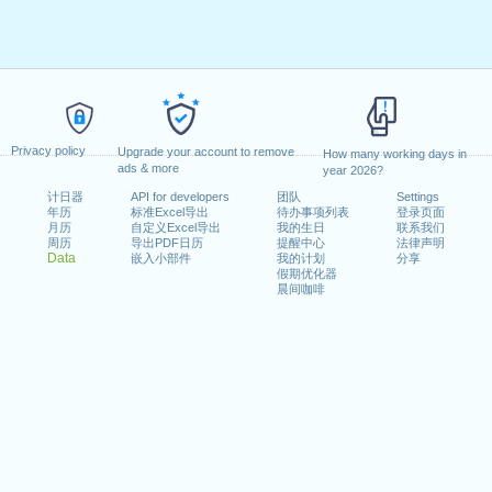
Privacy policy
Upgrade your account to remove
How many working days in
ads & more
year 2026?
计日器
API for developers
团队
Settings
年历
标准Excel导出
待办事项列表
登录页面
月历
自定义Excel导出
我的生日
联系我们
周历
导出PDF日历
提醒中心
法律声明
Data
嵌入小部件
我的计划
分享
假期优化器
晨间咖啡