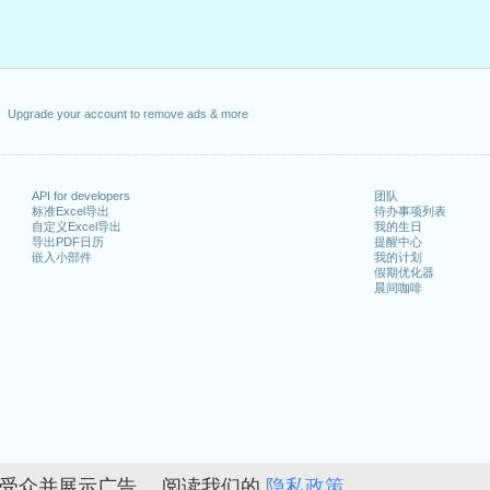
Upgrade your account to remove ads & more
API for developers
团队
标准Excel导出
待办事项列表
自定义Excel导出
我的生日
导出PDF日历
提醒中心
嵌入小部件
我的计划
假期优化器
晨间咖啡
的受众并展示广告。 阅读我们的
隐私政策。