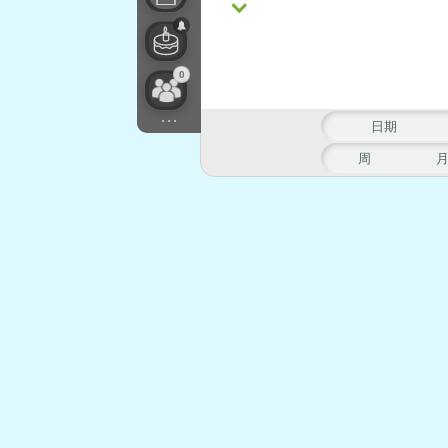
0
...
日期
周