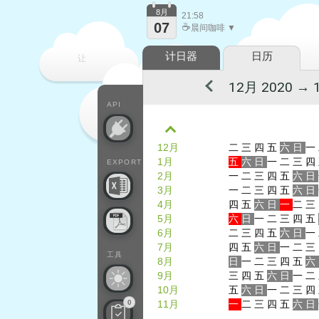
8月
21:58
07
☕
晨间咖啡 ▼
计日器
日历
让
每一天
API
12月
二
三
四
五
六
日
一
1月
五
六
日
一
二
三
四
EXPORT
2月
一
二
三
四
五
六
日
3月
一
二
三
四
五
六
日
4月
四
五
六
日
一
二
三
5月
六
日
一
二
三
四
五
6月
二
三
四
五
六
日
一
7月
四
五
六
日
一
二
三
工具
8月
日
一
二
三
四
五
六
9月
三
四
五
六
日
一
二
10月
五
六
日
一
二
三
四
0
11月
一
二
三
四
五
六
日