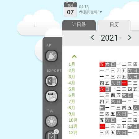
8月
04:13
07
☕
晨间咖啡 ▼
计日器
日历
让
▼
每一天
API
1月
五
六
日
一
二
三
四
2月
一
二
三
四
五
六
日
EXPORT
3月
一
二
三
四
五
六
日
4月
四
五
六
日
一
二
三
5月
六
日
一
二
三
四
五
6月
二
三
四
五
六
日
一
7月
四
五
六
日
一
二
三
8月
日
一
二
三
四
五
六
工具
9月
三
四
五
六
日
一
二
10月
五
六
日
一
二
三
四
11月
一
二
三
四
五
六
日
0
12月
三
四
五
六
日
一
二