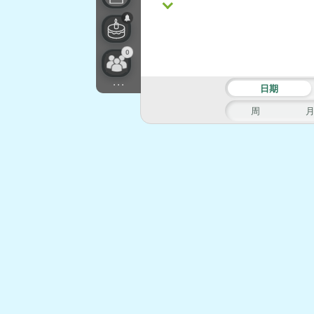
0
...
日期
周