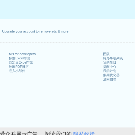
Upgrade your account to remove ads & more
API for developers
团队
标准Excel导出
待办事项列表
自定义Excel导出
我的生日
导出PDF日历
提醒中心
嵌入小部件
我的计划
假期优化器
晨间咖啡
的受众并展示广告。 阅读我们的
隐私政策。