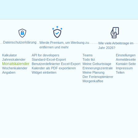
Datenschutzerklärung
Werde Premium, um Werbung zu
Wie viele Arbeitstage im
entfernen und mehr
Jahr 2026?
Kalkulator
API for developers
Teams
Einstellungen
Jahreskalender
Standard-Excel-Export
Todo list
Anmeldeseite
Monatskalender
Benutzerdefinierter Excel-Export
Meine Geburtstage
Kontakt-Seite
Wochenkalender
Kalender als PDF exportieren
Erinnerungszentrale
Impressum
Angaben
Widget einbetten
Meine Planung
Teilen
Der Ferienoptimierer
Morgenkaffee