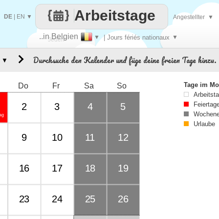
Arbeitstage
DE
|
EN
▼
Angestellter
▼
..in Belgien
▼
| Jours fériés nationaux
▼
Jeden
Durchsuche den Kalender und füge deine freien Tage hinzu.
▼
Tag
Tage im Mo
Do
Fr
Sa
So
Arbeitst
Feiertag
2
3
4
5
Wochene
ag
Urlaube
9
10
11
12
16
17
18
19
23
24
25
26