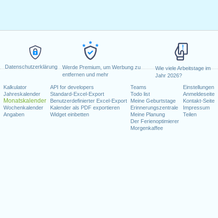
Datenschutzerklärung
Werde Premium, um Werbung zu
Wie viele Arbeitstage im
entfernen und mehr
Jahr 2026?
Kalkulator
API for developers
Teams
Einstellungen
Jahreskalender
Standard-Excel-Export
Todo list
Anmeldeseite
Monatskalender
Benutzerdefinierter Excel-Export
Meine Geburtstage
Kontakt-Seite
Wochenkalender
Kalender als PDF exportieren
Erinnerungszentrale
Impressum
Angaben
Widget einbetten
Meine Planung
Teilen
Der Ferienoptimierer
Morgenkaffee