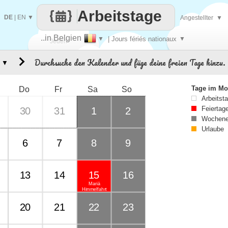
Arbeitstage
DE
|
EN
▼
Angestellter
▼
..in Belgien
▼
| Jours fériés nationaux
▼
Jeden
Durchsuche den Kalender und füge deine freien Tage hinzu.
▼
Tag
Tage im Mo
Do
Fr
Sa
So
Arbeitst
Feiertag
30
31
1
2
Wochene
Urlaube
6
7
8
9
13
14
15
16
Mariä
Himmelfahrt
20
21
22
23