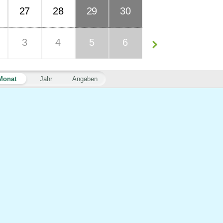
27
28
29
30
3
4
5
6
Monat
Jahr
Angaben