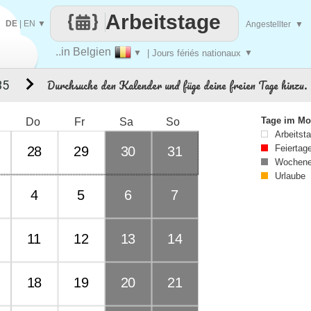
Arbeitstage
DE
|
EN
▼
Angestellter
▼
..in Belgien
▼
| Jours fériés nationaux
▼
Durchsuche den Kalender und füge deine freien Tage hinzu.
35
Tage im Mo
Do
Fr
Sa
So
Arbeitst
Feiertag
28
29
30
31
Wochene
Urlaube
4
5
6
7
11
12
13
14
18
19
20
21