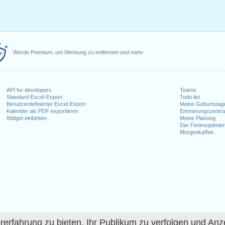
Werde Premium, um Werbung zu entfernen und mehr
API for developers
Teams
Standard-Excel-Export
Todo list
Benutzerdefinierter Excel-Export
Meine Geburtstag
Kalender als PDF exportieren
Erinnerungszentra
Widget einbetten
Meine Planung
Der Ferienoptimier
Morgenkaffee
fahrung zu bieten, Ihr Publikum zu verfolgen und Anze