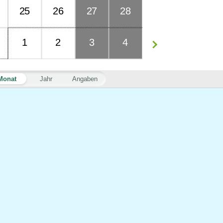
25
26
27
28
1
2
3
4
Monat
Jahr
Angaben