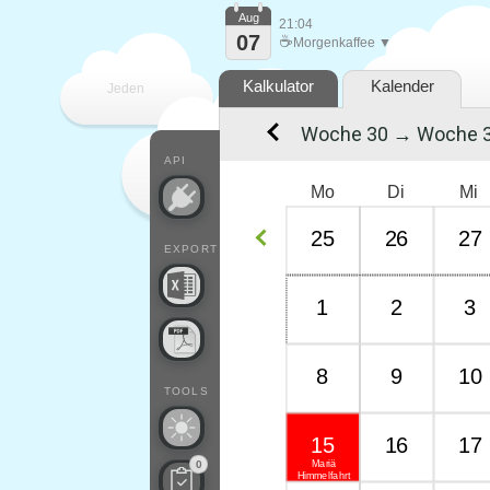
Aug
21:04
07
☕
Morgenkaffee ▼
Kalkulator
Kalender
Jeden
Woche 30 → Woche 
Tag
API
Mo
Di
Mi
25
26
27
EXPORT
1
2
3
8
9
10
TOOLS
15
16
17
Mariä
0
Himmelfahrt