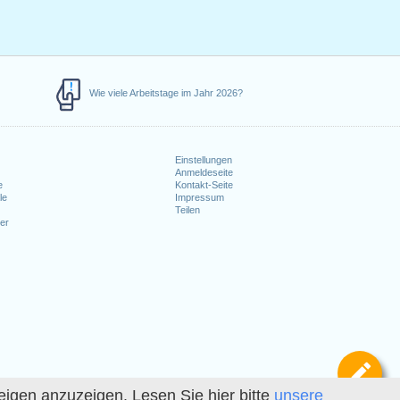
Wie viele Arbeitstage im Jahr 2026?
Einstellungen
Anmeldeseite
e
Kontakt-Seite
le
Impressum
Teilen
er
Def
igen anzuzeigen. Lesen Sie hier bitte
unsere