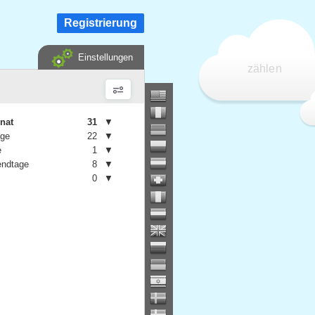
Registrierung
Einstellungen
zählen
nat
31
▼
age
22
▼
e
1
▼
ndtage
8
▼
0
▼